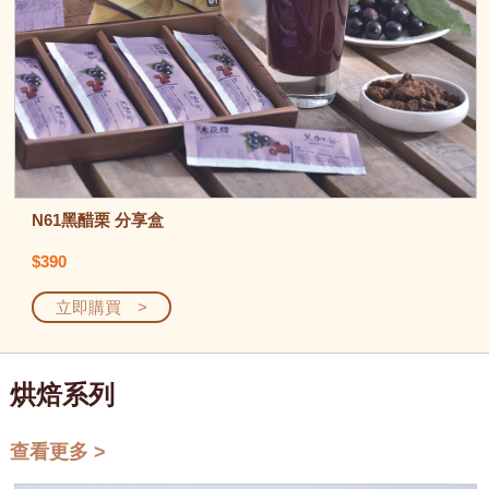
N61黑醋栗 分享盒
$390
立即購買 >
烘焙系列
查看更多 >