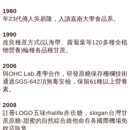
1980
年23代傳人吳易隆，入讀嘉南大學食品系。
1990
改良種蔗方式(以海帶、蘿蔔葉等120多種全植
物營養)輪種各品種甘蔗。
2006
與OHC Lab.產學合作，研發原糖保存柵欄技術
通過SGS-642項無毒安檢，保留61種以上營養
素。
2008
註冊LOGO五味rhalife赤崁糖，slogan台灣甘
蔗原糖-甜蜜的自然綜合維他命在各國際機場免
稅店販售。