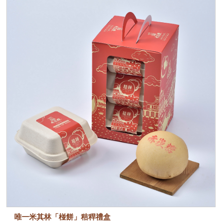
唯一米其林「椪餅」秸稈禮盒