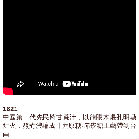
1621
中國第一代先民將甘蔗汁，以龍眼木煨孔明鼎
灶火，熬煮濃縮成甘蔗原糖-赤崁糖工藝帶到台
南。