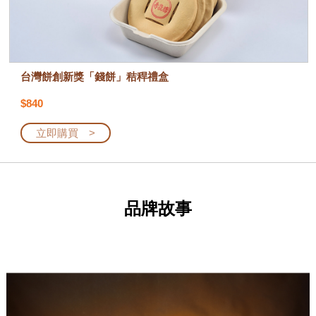
台灣餅創新獎「錢餅」秸稈禮盒
$840
立即購買 >
品牌故事