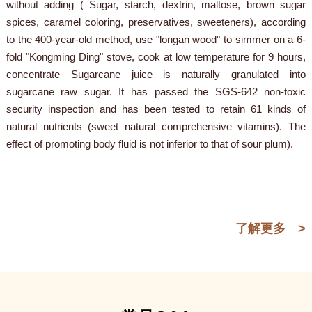
without adding ( Sugar, starch, dextrin, maltose, brown sugar
spices, caramel coloring, preservatives, sweeteners), according
to the 400-year-old method, use "longan wood" to simmer on a 6-
fold "Kongming Ding" stove, cook at low temperature for 9 hours,
concentrate Sugarcane juice is naturally granulated into
sugarcane raw sugar. It has passed the SGS-642 non-toxic
security inspection and has been tested to retain 61 kinds of
natural nutrients (sweet natural comprehensive vitamins). The
effect of promoting body fluid is not inferior to that of sour plum).
了解更多 >