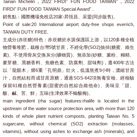
Tainan Michelin , 2022 FIRDI" FUN FOOD TAIWAN" , 2022
FIRDI" FUN FOOD TAIWAN Special Award" .
銷售點：
國際機場免稅店20家-昇恆昌、采盟(同步販售)。
Point of sale:
20 International airport duty-free shops everrich,
TAIWAN DUTY FREE.
主成分(赤崁糖)特色：
赤崁糖於水源保護區上游，以120多種全植
物營養堆肥，栽種台灣5號甘蔗，不經化學(SO2)抽掉(糖蜜、維生
素)、不使用骨灰交換灰分(礦物質)、無添加(砂糖、澱粉、糊精、
麥芽糖、黑糖香料、焦糖色素、防腐劑、甜味劑)，遵400年古法
以「龍眼木」煨6重「孔明鼎」灶火，低溫熬煮9小時，濃縮甘蔗
汁，自然結粒而成甘蔗原糖，通過SGS-642項無毒安檢、經檢驗
保留61種自然營養素(甜蜜的自然綜合維他命)、美味呈「甜、
酸、鹹、苦、鮮」五味(生津效果不輸酸梅)。
main ingredient (rha sugar) features:
rhalife is located in the
upstream of the water source protection area, with more than 120
kinds of whole plant nutrient composts, planting Taiwan No. 5
sugarcane, without chemical (SO2) extraction (molasses,
vitamins), without using ashes to exchange ash (minerals), and