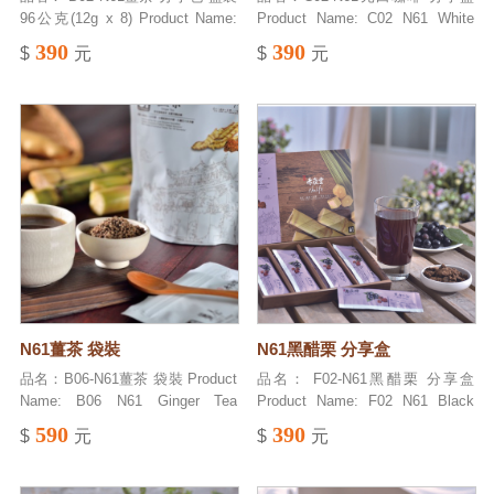
96公克(12g x 8) Product Name:
Product Name: C02 N61 White
B02 N61 Ginger Tea share
Coffee share package boxed 成
390
390
$
元
$
元
package boxed 96g(12g x 8) 成
分：台灣甘蔗原糖(台灣5號甘蔗)、
分： 台灣甘蔗糖蜜(台灣5號甘
脫脂奶粉、即溶咖啡 Ingredient:
蔗)、台灣甘蔗原糖(台灣5號甘蔗)
Taiwan Raw cane sugar (Taiwan
、竹薑(台灣特有品種) Ingredient:
No. 5 sugarcane), Skim milk
Taiwan Sugarcane molasses
powder, instant coffee 淨重： 128
(Taiwan No. 5 sugar cane),
公克(16g x8) Net Weight: 128g
Taiwan sugarcane raw sugar
(16g x 8) 注意事項： 貯存方法，
(Taiwan No. 5 sugar cane),
常溫置於陰涼乾燥處。 Matters
bamboo ginger (Taiwan's unique
needing attention: storage
variety) 淨重： 96公克( 12g x 8 )
method, store in a cool and dry
Net Weight: 96g ( 12g x 8 ) 注意
place at room temperature. 原產
事項： 貯存方法，常溫置於陰涼
地： 台灣 Country of origin:
乾燥處。 Caution: Store in cool
Taiwan 有效期限： 12個月
N61薑茶 袋裝
N61黑醋栗 分享盒
and shady place. 原產地： 台灣
Validity period: 12 months. 用法：
Country of origin: Taiwan 有效期
1.每包搭配180cc沖泡冰、溫、熱
品名：B06-N61薑茶 袋裝 Product
品名： F02-N61黑醋栗 分享盒
限： 12個月 Validity period: 12
水飲用。 2.旅行、登山用：直接咀
Name: B06 N61 Ginger Tea
Product Name: F02 N61 Black
months. 用法： (1)沖泡飲用：用
嚼，再配水喝。 Usage: 1. Use it
bagged 成分：台灣甘蔗原糖(台灣
Currant share package boxed 成
590
390
$
元
$
元
240ml開水沖泡冰、溫、熱皆宜。
as nomal,or consume direclly as
5號甘蔗) 、竹薑(台灣特有品種)
分：台灣甘蔗原糖(台灣5號甘蔗)、
(2)薑汁汽水：加入無糖冰汽水(美
a snack. 2. For travel and
Ingredient: Taiwan Sugarcane
黑醋栗濃縮粉(紐西蘭)。
國、澳洲風味)。 (3)薑汁撞奶：加
mountaineering: chew directly,
molasses (Taiwan No. 5 sugar
Ingredient: Taiwan Cane