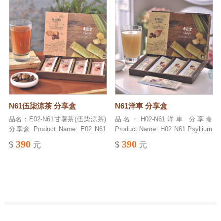
入熱牛奶(香港、澳門風味)。 (4)美
then drink with water. 好處： 馬來
cane), Taiwan sugarcane raw
molasses (Taiwan No. 5
味提鮮：用於料理、烘焙、甜湯。
西亞(阿拉比卡豆)白咖啡，搭配含
sugar (Taiwan No. 5 sugar cane),
sugarcane), Taiwan Raw cane
(5)沾醬：加入淡色醬油調成沾醬
61種自然營養素「赤崁糖」&奶
bamboo ginger (Taiwan's unique
sugar (Taiwan No. 5 sugarcane),
(替代薑、糖、味精、焦糖色素)。
粉，自然香醇。 Benefits:
variety) 淨重： 200公克( 200g x 1
Concentrated black currant
(6)沾冰冷水果：蕃茄(西紅柿)、西
Malaysian (Arabica) white coffee,
) Net Weight: 200g ( 200g x 1 ) 注
powder (New Zealand). 淨重： 96
瓜、哈密瓜…等瓜果類寒性水果)
paired with 61 kinds of natural
意事項： 貯存方法，常溫置於陰
公克(12g x 8) Net Weight: 96g
Usage: (1) Brewing and drinking:
nutrients "rha Sugar" & milk
涼乾燥處。 Caution: Store in cool
(12g x 8) 注意事項： 貯存方法，
use 240ml of boiling water to brew
powder, natural and mellow.
and shady place. 原產地： 台灣
常溫置於陰涼乾燥處。含黑醋栗濃
ice, warm or hot. (2) Ginger ale:
Country of origin: Taiwan 有效期
縮粉(新鮮黑醋栗凍乾噴粉，製造
add sugar-free ice soda
限： 12個月 Validity period: 12
而成，發生結粒情形，屬於正常現
(American, Australian flavor). (3)
N61伍柒涼茶 分享盒
N61洋車 分享盒
months. 用法： (1)沖泡飲用：用
象，可安心食用) Matters needing
Ginger juice and milk: add hot
240ml開水沖泡冰、溫、熱皆宜。
attention: storage method, store
品名：E02-N61甘薯茶(伍柒涼茶)
品名：H02-N61洋車 分享盒
milk (Hong Kong, Macau style).
(2)薑汁汽水：加入無糖冰汽水(美
in a cool and dry place at room
分享盒 Product Name: E02 N61
Product Name: H02 N61 Psyllium
(4) Delicious freshness: used for
國、澳洲風味)。 (3)薑汁撞奶：加
temperature. Contains
Quench 57 share package boxed
Husk share package boxed 成
cooking, baking, and sweet soup.
390
390
$
元
$
元
入熱牛奶(香港、澳門風味)。 (4)美
concentrated black currant
成分：台灣甘蔗原糖(台灣5號甘蔗)
分：台灣甘蔗原糖(台灣5號甘蔗)、
(5) Dipping sauce: Add light soy
味提鮮：用於料理、烘焙、甜湯。
powder (made from fresh black
、甘薯(台農57號黃皮黃肉地瓜)
洋車前仔殼粉(印度)。 Ingredient:
sauce to make dipping sauce
(5)沾醬：加入淡色醬油調成沾醬
currants, freeze-dried and
Ingredient: Taiwan Raw cane
Taiwan Cane molasses (Taiwan
(replace ginger, sugar,
(替代薑、糖、味精、焦糖色素)。
sprayed with powder, and the
sugar (Taiwan No. 5 sugarcane),
No. 5 sugarcane), Taiwan Raw
monosodium glutamate, caramel
(6)沾冰冷水果：蕃茄(西紅柿)、西
occurrence of grains is a normal
Sweet Potato (Taiwan Agriculture
cane sugar (Taiwan No. 5
coloring). (6) Dip cold fruits:
瓜、哈密瓜…等瓜果類寒性水果)
phenomenon, so you can eat it
No. 57 Yellow Skin Yellow Flesh
sugarcane).Psyllium Husk
tomatoes (tomatoes),
Usage: (1) Brewing and drinking:
with peace of mind) 原產地： 台
Sweet Potato) 淨重： 96公克(
Powder(India). 淨重： 96公克(12g
watermelon, cantaloupe...etc cold
use 240ml of boiling water to brew
灣 Country of origin: Taiwan 有效
12g x 8 ) Net Weight: 96g ( 12g x
x 8) Net Weight: 96g (12g x 8) 注